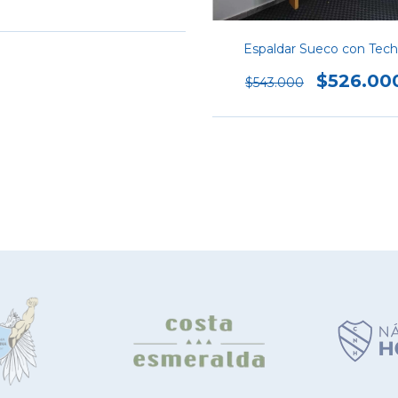
medida
Espaldar Sueco con Tec
$526.00
$543.000