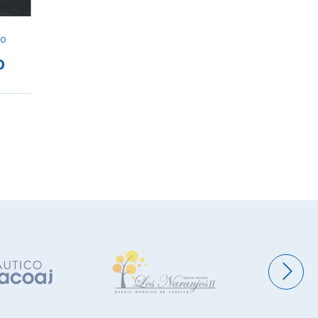
$1.290.0
ho
0