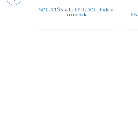
SOLUCIÓN a tu ESTUDIO - Todo a
tu medida
EN
TIUSO -
RVATORIO -
A
900.000