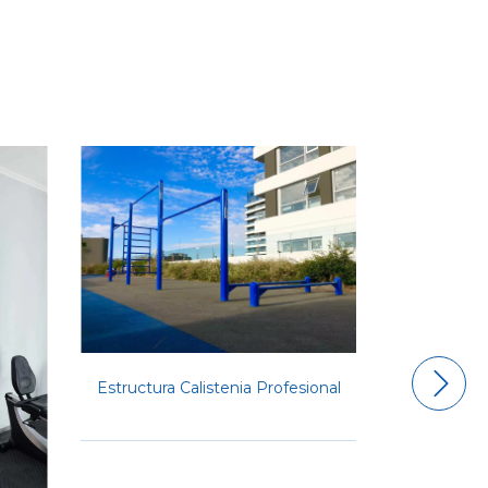
4
%
OFF
Estructura Calistenia Profesional
ARCO DE 