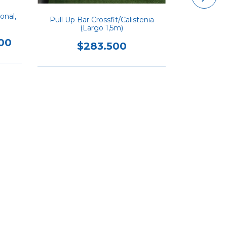
onal,
Pull Up Bar Crossfit/Calistenia
(Largo 1,5m)
00
$283.500
Circuito 