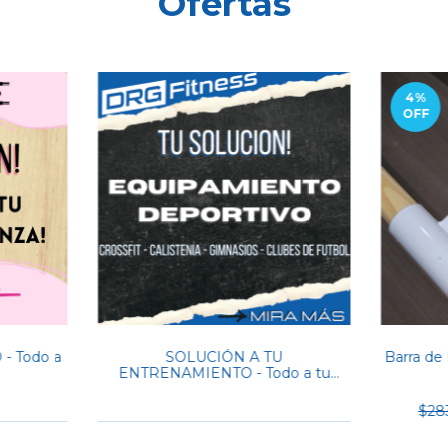
Ofertas
4
%
OFF
- Todo a
SOLUCIÓN A TU
Barra de
ENTRENAMIENTO - Todo a tu
medida
$28