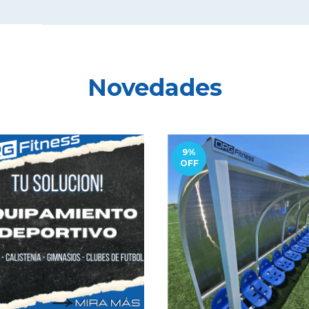
Novedades
9
%
OFF