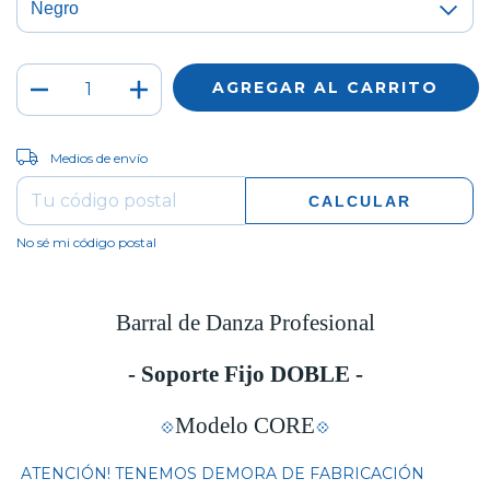
CAMBIAR CP
Entregas para el CP:
Medios de envío
CALCULAR
No sé mi código postal
Barral de Danza Profesional
- Soporte Fijo
DOBLE -
Modelo CORE
💠
💠
ATENCIÓN! TENEMOS DEMORA DE FABRICACIÓN