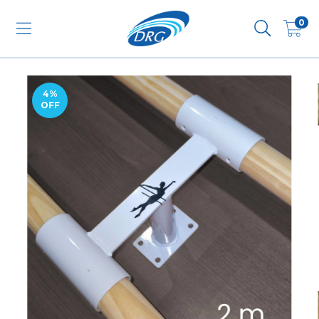
0
4
%
OFF