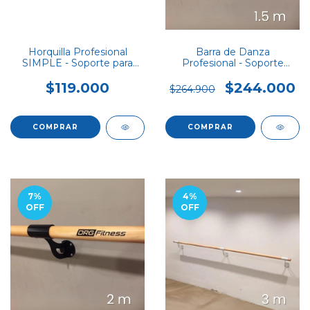
Barra de Danza
Horquilla Profesional
Profesional - Soporte
SIMPLE - Soporte para
SIMPLE 1,5 m
Barra de Danza
$244.000
$119.000
$264.900
COMPRAR
COMPRAR
7
%
4
%
OFF
OFF