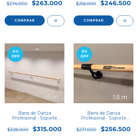
$263.000
$246.500
$274.000
$256.000
COMPRAR
COMPRAR
4
%
5
%
OFF
OFF
Barra de Danza
Barra de Danza
Profesional - Soporte
Profesional - Soporte
SIMPLE 5m
SIMPLE 1,8m
$315.000
$256.500
$328.000
$271.000