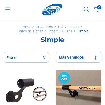
0
Inicio
>
Productos
>
DRG Danzas
>
Barras de Danza o Fitbarre
>
Fijas
>
Simple
Simple
Filtrar
8
%
OFF