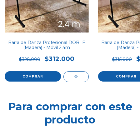
Barra de Danza Profesional DOBLE
Barra de Danza P
(Madera) - Móvil 2,4m
(Madera) -
$312.000
$328.000
$315.000
COMPRAR
COMPRAR
Para comprar con este
producto