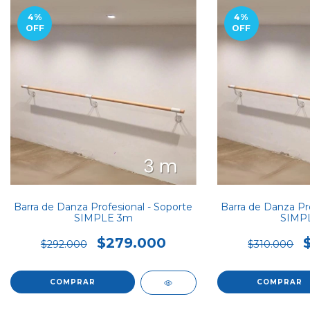
4
%
4
%
OFF
OFF
Barra de Danza Profesional - Soporte
Barra de Danza Pro
SIMPLE 3m
SIMP
$279.000
$292.000
$310.000
COMPRAR
COMPRAR