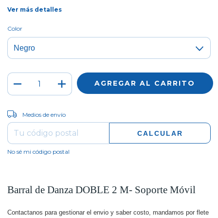
Ver más detalles
Color
CAMBIAR CP
Entregas para el CP:
Medios de envío
CALCULAR
No sé mi código postal
Barral de Danza DOBLE 2 M- Soporte Móvil 
Contactanos para gestionar el envio y saber costo, mandamos por flete